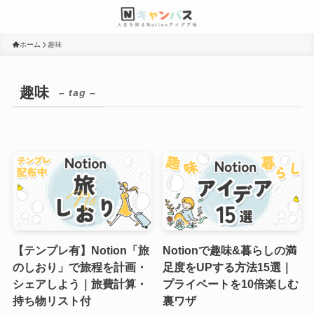
ホーム
趣味
趣味
– tag –
【テンプレ有】Notion「旅
Notionで趣味&暮らしの満
のしおり」で旅程を計画・
足度をUPする方法15選｜
シェアしよう｜旅費計算・
プライベートを10倍楽しむ
持ち物リスト付
裏ワザ