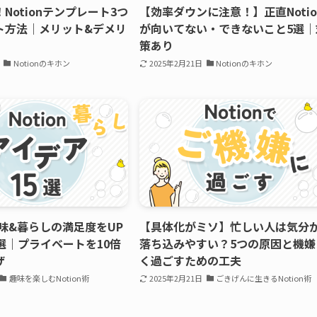
Notionテンプレート3つ
【効率ダウンに注意！】正直Notio
ト方法｜メリット&デメリ
が向いてない・できないこと5選｜
策あり
Notionのキホン
2025年2月21日
Notionのキホン
で趣味&暮らしの満足度をUP
【具体化がミソ】忙しい人は気分
選｜プライベートを10倍
落ち込みやすい？5つの原因と機嫌
ザ
く過ごすための工夫
趣味を楽しむNotion術
2025年2月21日
ごきげんに生きるNotion術