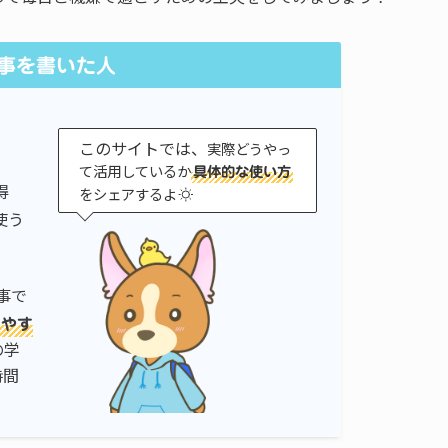
事を書いた人
このサイトでは、
実際どうやっ
て活用しているか
具体的な使い方
得
をシェアするよ
使う
事で
けやす
の学
時間