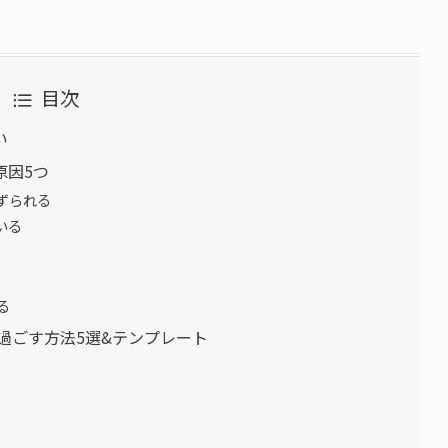
目次
い
原因5つ
ずられる
いる
る
く過ごす方法5選&テンプレート