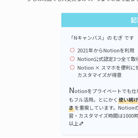
記
「Nキャンバス」の むぎ です
2021年からNotionを利用
Notion公式認定3つ全て取
Notion × スマホを便利に
カスタマイズが得意
N
otionをプライベートでも仕
もフル活用。とにかく
使い続
を重視しています。Notion
さ
習・カスタマイズ時間は1000
以上